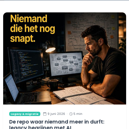
9 juni 2026
·
5 min
Legacy & migratie
De repo waar niemand meer in durft:
legacy begrijpen met AI