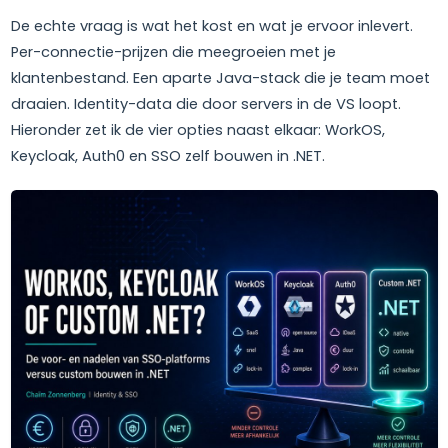
De echte vraag is wat het kost en wat je ervoor inlevert.
Per-connectie-prijzen die meegroeien met je
klantenbestand. Een aparte Java-stack die je team moet
draaien. Identity-data die door servers in de VS loopt.
Hieronder zet ik de vier opties naast elkaar: WorkOS,
Keycloak, Auth0 en SSO zelf bouwen in .NET.