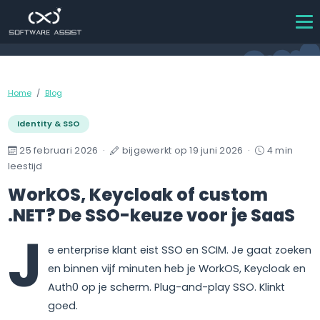
Home
Blog
Identity & SSO
25 februari 2026
·
bijgewerkt op 19 juni 2026
·
4 min
leestijd
WorkOS, Keycloak of custom
.NET? De SSO-keuze voor je SaaS
J
e enterprise klant eist SSO en SCIM. Je gaat zoeken
en binnen vijf minuten heb je WorkOS, Keycloak en
Auth0 op je scherm. Plug-and-play SSO. Klinkt
goed.