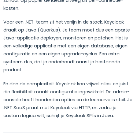
schaal. Op papier de ideale uitweg uit per-connectie-
kosten.
Voor een .NET-team zit het venijn in de stack. Keycloak
draait op Java (Quarkus). Je team moet dus een aparte
Java-applicatie deployen, monitoren en patchen. Het is
een volledige applicatie met een eigen database, eigen
configuratie en een eigen upgrade-cyclus. Een extra
systeem dus, dat je onderhoudt naast je bestaande
product.
En dan de complexiteit. Keycloak kan vrijwel alles, en juist
die flexibiliteit maakt configuratie ingewikkeld. De admin-
console heeft honderden opties en de leercurve is steil. Je
.NET SaaS praat met Keycloak via HTTP, en zodra je
custom logica wilt, schrijf je Keycloak SPI's in Java.