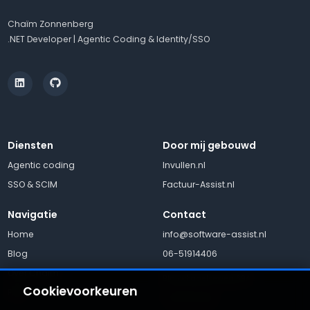
Chaïm Zonnenberg
.NET Developer | Agentic Coding & Identity/SSO
Diensten
Door mij gebouwd
Agentic coding
Invullen.nl
SSO & SCIM
Factuur-Assist.nl
Navigatie
Contact
Home
info@software-assist.nl
Blog
06-51914406
Over Chaïm
Blauwkapelseweg 69A
Cookievoorkeuren
FAQ
3731 EB De Bilt