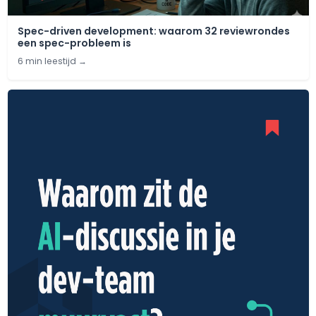
Spec-driven development: waarom 32 reviewrondes
een spec-probleem is
6 min leestijd
→