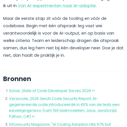
ik uit in
Van AI-experimenten naar AI-adoptie
.
Maar de eerste stap zit vóór de tooling en vóór de
codebase. Begin met één afspraak: leg vast wie
verantwoordelijk is voor de AI-output, en op basis van
welke criteria. Team en leiderschap dragen die afspraak
samen, dus leg hem niet bij één developer neer. Doe je dat
niet, dan haalt de praktijk je in.
Bronnen
Sonar, State of Code Developer Survey 2026
↩
Veracode, 2025 GenAI Code Security Report: AI-
gegenereerde code introduceerde in 45% van de tests een
beveiligingsrisico (ruim 100 taalmodellen; Java, JavaScript,
Python, C#)
↩
Infosecurity Magazine, "AI Coding Adoption Hits 97% but