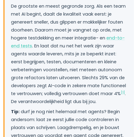
De grootste en meest gegronde zorg. Als een team
met AI begint, daalt de kwaliteit vaak eerst: je
genereert sneller, dus glippen er makkelijker fouten
doorheen. Daarom moet je vangnet op orde, met
hogere testdekking en meer integratie- en
end-to-
end tests
. En laat dat nu net het werk zijn waar
agents waarde leveren, mits je ze beperkt inzet:
eerst begrijpen, testen, documenteren en kleine
verbeteringen voorstellen, niet meteen autonoom
grote refactors laten uitvoeren. Slechts 29% van de
developers zegt AI-code in zekere mate functioneel
[1]
te vertrouwen; volledig vertrouwen doet maar 4%
.
De verantwoordelijkheid ligt dus bij jou.
Tip:
durf je nog niet helemaal met agents? Begin
andersom: laat ze eerst jullie code controleren in
plaats van schrijven. Laagdrempelig, en je bouwt
vertrouwen op voordat een agent code genereert.