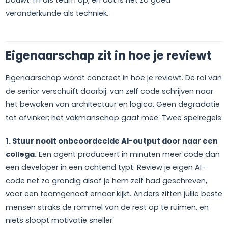
bouwt 'm als team op, en dat is net zo goed
veranderkunde als techniek.
Eigenaarschap zit in hoe je reviewt
Eigenaarschap wordt concreet in hoe je reviewt. De rol van
de senior verschuift daarbij: van zelf code schrijven naar
het bewaken van architectuur en logica. Geen degradatie
tot afvinker; het vakmanschap gaat mee. Twee spelregels:
1. Stuur nooit onbeoordeelde AI-output door naar een
collega.
Een agent produceert in minuten meer code dan
een developer in een ochtend typt. Review je eigen AI-
code net zo grondig alsof je hem zelf had geschreven,
voor een teamgenoot ernaar kijkt. Anders zitten jullie beste
mensen straks de rommel van de rest op te ruimen, en
niets sloopt motivatie sneller.